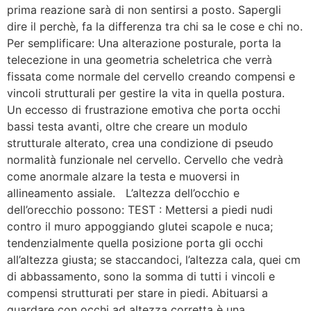
prima reazione sarà di non sentirsi a posto. Sapergli
dire il perchè, fa la differenza tra chi sa le cose e chi no.
Per semplificare: Una alterazione posturale, porta la
telecezione in una geometria scheletrica che verrà
fissata come normale del cervello creando compensi e
vincoli strutturali per gestire la vita in quella postura.
Un eccesso di frustrazione emotiva che porta occhi
bassi testa avanti, oltre che creare un modulo
strutturale alterato, crea una condizione di pseudo
normalità funzionale nel cervello. Cervello che vedrà
come anormale alzare la testa e muoversi in
allineamento assiale. L’altezza dell’occhio e
dell’orecchio possono: TEST : Mettersi a piedi nudi
contro il muro appoggiando glutei scapole e nuca;
tendenzialmente quella posizione porta gli occhi
all’altezza giusta; se staccandoci, l’altezza cala, quei cm
di abbassamento, sono la somma di tutti i vincoli e
compensi strutturati per stare in piedi. Abituarsi a
guardare con occhi ad altezza corretta è una