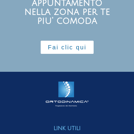
appuntamento
nella zona per te
piu' comoda
Fai clic qui
LINK UTILI