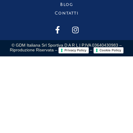
Blog
Contatti
© GDM Italiana Srl Sportiva D A R L | P.IVA 03640430983 –
Riproduzione Riservata –
–
Privacy Policy
Cookie Policy